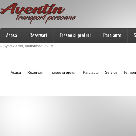
Acasa
Rezervari
Trasee si preturi
Parc auto
S
-- Syntax error, malformed JSON
Acasa
Rezervari
Trasee si preturi
Parc auto
Servicii
Termen